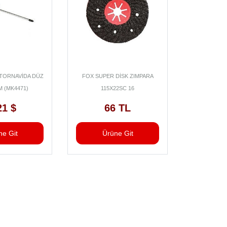
 TORNAVİDA DÜZ
FOX SUPER DİSK ZIMPARA
TOMAX BET
M (MK4471)
115X22SC 16
75mm20
21 $
66 TL
7
ne Git
Ürüne Git
Ür