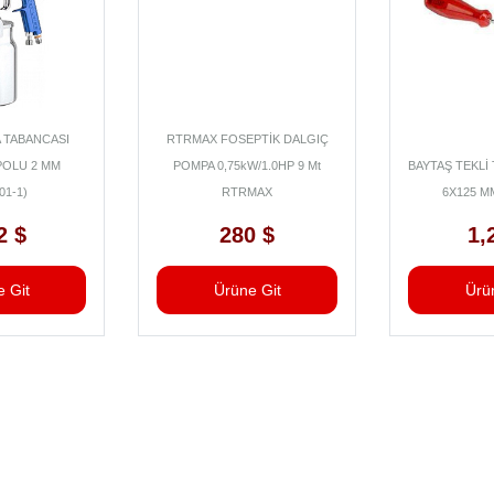
 TABANCASI
RTRMAX FOSEPTİK DALGIÇ
POLU 2 MM
POMPA 0,75kW/1.0HP 9 Mt
BAYTAŞ TEKLİ
01-1)
RTRMAX
6X125 M
2 $
280 $
1,
 Git
Ürüne Git
Ürü