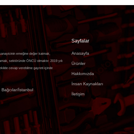
Sayfalar
Anasayfa
, sanayicinin emeğine değer katmak,
sağlamak, sektöründe ÖNCÜ olmaktır. 2019 yılı
Ürünler
şekilde cevap verebilme gayreti içinde
Hakkımızda
İnsan Kaynakları
 Bağcılar/İstanbul
İletişim