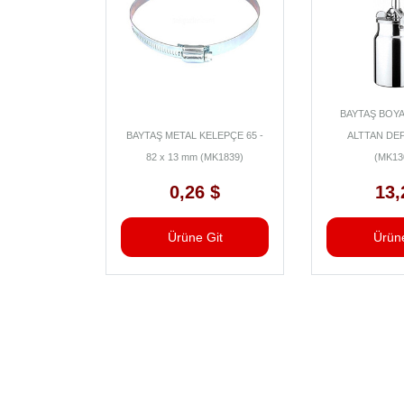
BAYTAŞ BOYA
IMPARA 180
BAYTAŞ METAL KELEPÇE 65 -
ALTTAN DE
) FORVET
82 x 13 mm (MK1839)
(MK13
TL
0,26 $
13,
Git
Ürüne Git
Ürüne