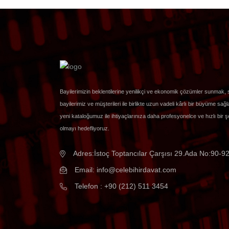
Bayilerimizin beklentilerine yenilikçi ve ekonomik çözümler sunmak
bayilerimiz ve müşterileri ile birlikte uzun vadeli kârlı bir büyüme 
yeni kataloğumuz ile ihtiyaçlarınıza daha profesyonelce ve hızlı bir 
olmayı hedefliyoruz.
Adres:İstoç Toptancılar Çarşısı 29.Ada No:90-92
Email:
info@celebihirdavat.com
Telefon : +90 (212) 511 3454