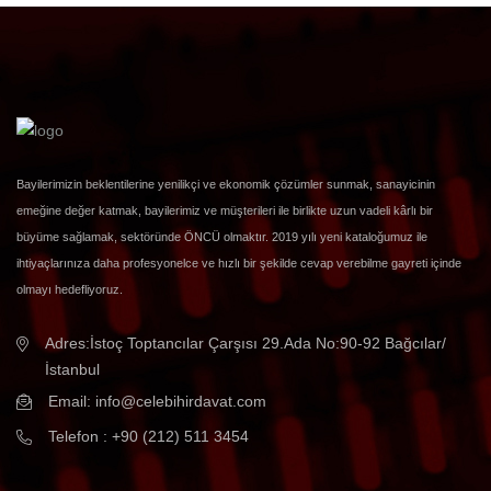
Bayilerimizin beklentilerine yenilikçi ve ekonomik çözümler sunmak, sanayicinin
emeğine değer katmak, bayilerimiz ve müşterileri ile birlikte uzun vadeli kârlı bir
büyüme sağlamak, sektöründe ÖNCÜ olmaktır. 2019 yılı yeni kataloğumuz ile
ihtiyaçlarınıza daha profesyonelce ve hızlı bir şekilde cevap verebilme gayreti içinde
olmayı hedefliyoruz.
Adres:İstoç Toptancılar Çarşısı 29.Ada No:90-92 Bağcılar/
İstanbul
Email:
info@celebihirdavat.com
Telefon : +90 (212) 511 3454